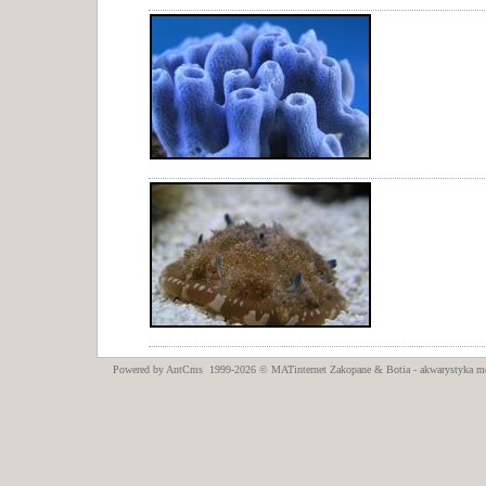
Powered by AntCms 1999-2026 ©
MATinternet
Zakopane
& Botia - akwarystyka m