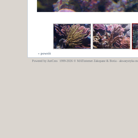
« powrót
Powered by AntCms 1999-2026 ©
MATinternet
Zakopane
& Botia - akwarystyka m