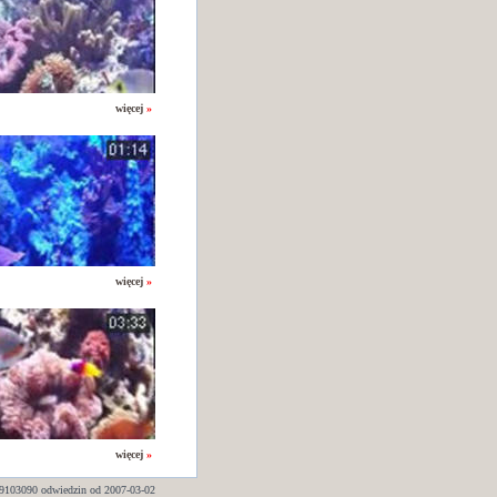
więcej
»
więcej
»
więcej
»
9103090 odwiedzin od 2007-03-02