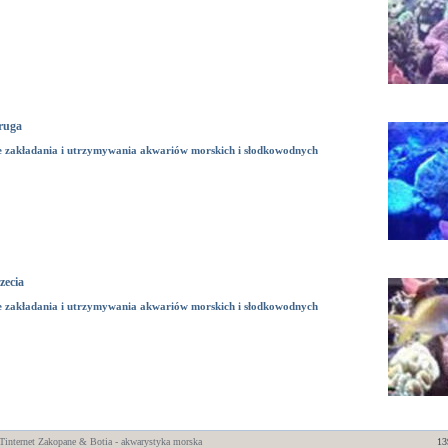
ruga
e zakładania i utrzymywania akwariów morskich i słodkowodnych
zecia
e zakładania i utrzymywania akwariów morskich i słodkowodnych
internet
Zakopane
& Botia - akwarystyka morska
13