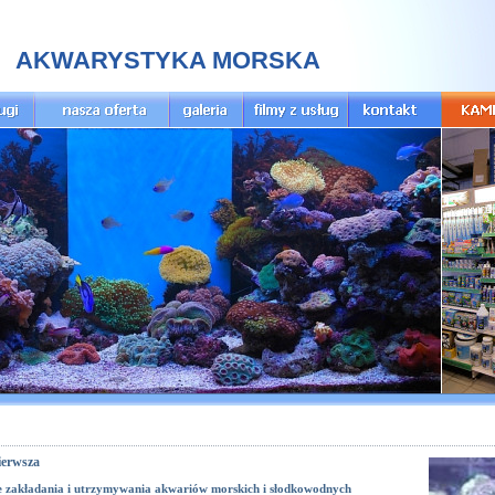
AKWARYSTYKA MORSKA
ierwsza
e zakładania i utrzymywania akwariów morskich i słodkowodnych