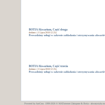
BOTIA Akwarium, Część druga
dodano: ( 1 Lipca 2010 12:25)
Prowadzimy usługi w zakresie zakładania i utrzymywania akwarió
BOTIA Akwarium, Część trzecia
dodano: ( 1 Lipca 2010 12:25)
Prowadzimy usługi w zakresie zakładania i utrzymywania akwarió
Powered by AntCms 1999-2026 ©
MATinternet
Zakopane
& Botia - akwarystyka m