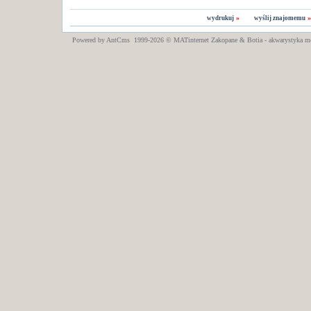
»
wydrukuj
wyślij znajomemu
Powered by AntCms 1999-2026 ©
MATinternet
Zakopane
& Botia - akwarystyka m