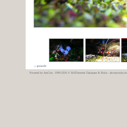
« powrót
Powered by AntCms 1999-2026 ©
MATinternet
Zakopane
& Botia - akwarystyka m