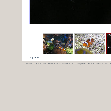
« powrót
Powered by AntCms 1999-2026 ©
MATinternet
Zakopane
& Botia - akwarystyka m