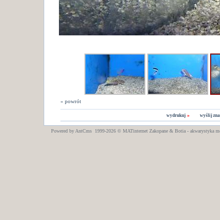
« powrót
»
wydrukuj
wyślij z
Powered by AntCms 1999-2026 ©
MATinternet
Zakopane
& Botia - akwarystyka m