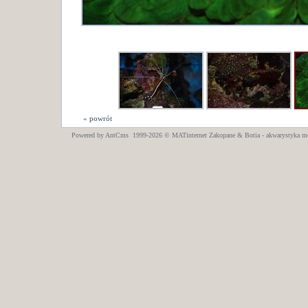
« powrót
Powered by AntCms 1999-2026 ©
MATinternet
Zakopane
& Botia - akwarystyka m